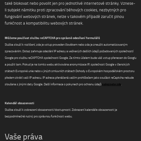
také blokovat nebo povolit jen pro jednotlivé internetové stránky. Vznese-
li subjekt námitku proti zpracování běhových cookies, nezbytných pro
fungování webových stránek, nelze v takovém případě zaručit plnou
funkčnost a kompatibilitu webových stránek.
Můžeme používat službu reCAPTCHA pro správné odesílaní formulářů
Služba slouží k rozlišení, zda je vstup proveden člověkem nebo zda je zneužit automatizovaným
zpracováním. Dotaz zahrnuje odeslání IP adresy a veškerých dalších údajů požadovaných společností
Google pro službu reCAPTCHA společnosti Google. Za tímto účelem bude váš vstup přenesen do Googlu
a použit tam. Pokud je na tomto webu aktivována anonymizace IP, společnost Google v členských
státech Evropské unie nebo v jiných smluvních státech Dohody o Evropském hospodářském prostoru
předem zkrátí vaši IP adresu. IP adresa přenášená vaším prohlížečem jako součást reCaptcha nebude
naleznete zde
sloučena s jinými daty Google. Další informace o pokynech pro ochranu údajů
.
Kalendář obsazenosti
Služba slouží k zobrazení obsazenosti/dostupnosti. Zobrazení kalendáře obsazenosti je
bezpodmínečně nutný pro správnou funkčnost webu.
Vaše práva